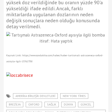
yüksek doz verildiğinde bu oranın yüzde 90'a
yükseldiği ifade edildi. Ancak, farklı
miktarlarda uygulanan dozlarının neden
değişik sonuçlara neden olduğu konusunda
detay verilmedi.
Kaynak Linki: https://www.sondakika.com/haber/haber-tartismali-astrazeneca-oxford-
asisiyla-ilgili-13761759/
AMERIKA BIRLEŞIK DEVLETLERI
NEW YORK TIMES
BREZILYA
OXFORD
SAĞLIK
DÜNYA
GÜNCEL