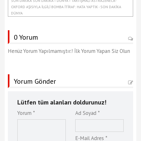
SON DAKIKA SON DAKIKA › DÜNYA › TARTIŞMALI ASTRAZENECA-
OXFORD AŞISIYLA ILGILI BOMBA ITIRAF: HATA YAPTIK - SON DAKIKA
DÜNYA
0 Yorum
Henüz Yorum Yapılmamıştır.! İlk Yorum Yapan Siz Olun
Yorum Gönder
Lütfen tüm alanları doldurunuz!
Yorum *
Ad Soyad *
E-Mail Adres *