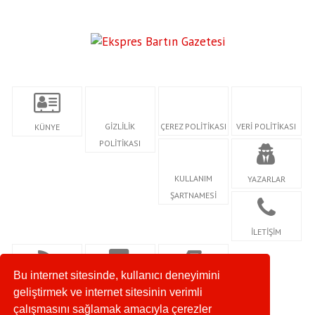
GİZLİLİK
ÇEREZ POLİTİKASI
VERİ POLİTİKASI
KÜNYE
POLİTİKASI
KULLANIM
YAZARLAR
ŞARTNAMESİ
İLETİŞİM
Bu internet sitesinde, kullanıcı deneyimini
RSS
FİRMA REHBERİ
SERİ İLANLAR
geliştirmek ve internet sitesinin verimli
çalışmasını sağlamak amacıyla çerezler