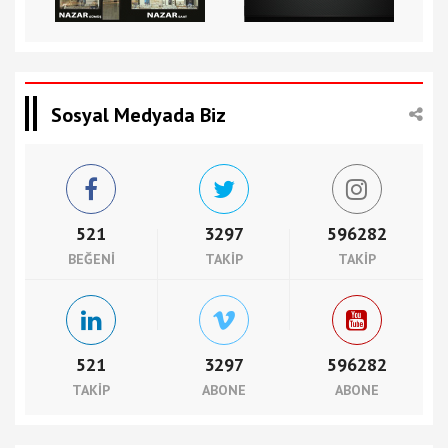
Sosyal Medyada Biz
521
3297
596282
BEĞENI
TAKIP
TAKIP
521
3297
596282
TAKIP
ABONE
ABONE