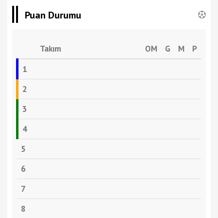
Puan Durumu
Takım
OM
G
M
P
1
2
3
4
5
6
7
8