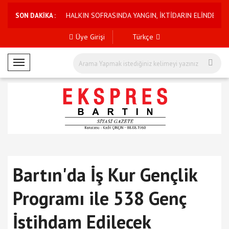
rine tepki
HALKIN SOFRASINDA YANGIN, İKTİDARIN ELİNDE PIRLANTA!
SON DAKİKA :
Üye Girişi
Türkçe
M
o
b
i
l
M
e
n
ü
Bartın'da İş Kur Gençlik
Programı ile 538 Genç
İstihdam Edilecek