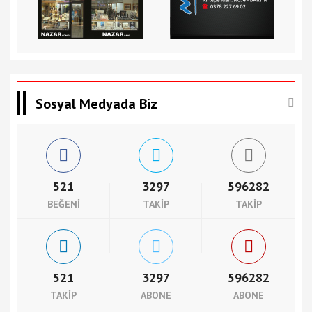
Sosyal Medyada Biz
521
3297
596282
BEĞENI
TAKIP
TAKIP
521
3297
596282
TAKIP
ABONE
ABONE