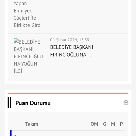
01 Şubat 2024, 13:59
BELEDİYE BAŞKANI
FIRINCIOĞLUNA ...
Puan Durumu
Takım
OM
G
M
P