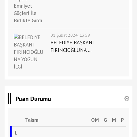
01 Şubat 2024, 13:59
BELEDİYE BAŞKANI
FIRINCIOĞLUNA ...
Puan Durumu
Takım
OM
G
M
P
1