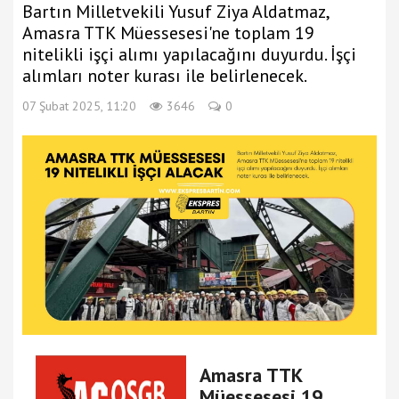
Bartın Milletvekili Yusuf Ziya Aldatmaz,
Amasra TTK Müessesesi'ne toplam 19
nitelikli işçi alımı yapılacağını duyurdu. İşçi
alımları noter kurası ile belirlenecek.
07 Şubat 2025, 11:20
3646
0
Amasra TTK
Müessesesi 19